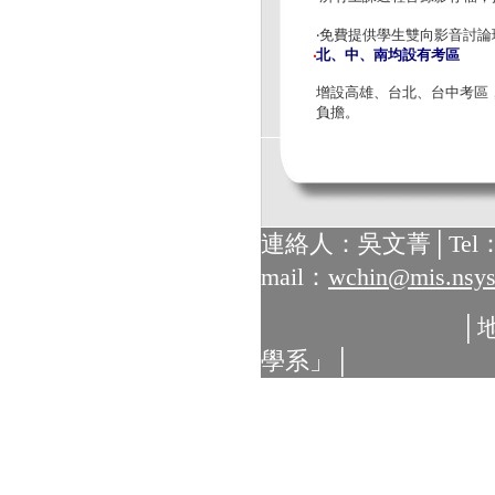
‧免費提供學生雙向影音討
北、中、南均設有考區
‧
增設高雄、台北、台中考區
負擔。
連絡人：吳文菁│Tel：07-5
mail：
wchin@mis.nsys
│地址：804 
學系」│