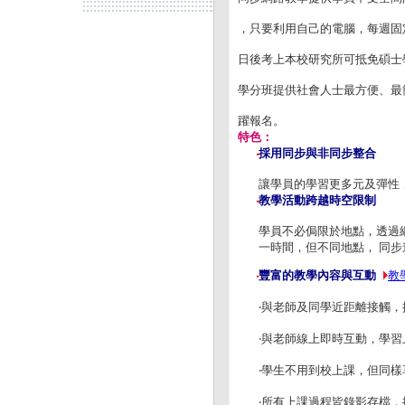
，只要利用自己的電腦，每週固
日後考上本校研究所可抵免碩士
學分班提供社會人士最方便、最
躍報名。
特色：
採用同步與非同步整合
‧
讓學員的學習更多元及彈性
教學活動跨越時空限制
‧
學員不必侷限於地點，透過
一時間，但不同地點， 同
豐富的教學內容與互動
教
‧
‧與老師及同學近距離接觸
‧與老師線上即時互動，學
‧學生不用到校上課，但同
‧所有上課過程皆錄影存檔